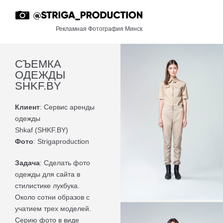
Перейти
к
Рекламная Фотография Минск
содержимому
СЪЕМКА
ОДЕЖДЫ
SHKF.BY ​
РЕКЛАМА
ПЕРСОНАЛЬ
Клиент
: Сервис аренды
БИЗНЕС ПО
одежды
Shkaf (SHKF.BY)
ART
Фото
: Strigaproduction
О НАС
Задача
: Сделать фото
КОНТАКТЫ
одежды для сайта в
EN
стилистике лукбука.
Около сотни образов с
учатием трех моделей.
Серию фото в виде