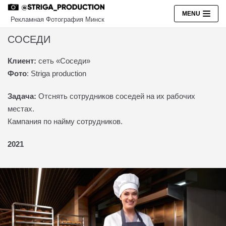
Перейти
MENU
Рекламная Фотография Минск
к
содержимому
СОСЕДИ
Клиент:
сеть «Соседи»
РЕКЛАМА
Фото
: Striga production
ПЕРСОНАЛЬНЫЕ ФОТОСЕССИИ
Задача:
Отснять сотрудников соседей на их рабочих
БИЗНЕС ПОРТРЕТЫ
местах.
ART
Кампания по найму сотрудников.
О НАС
2021
КОНТАКТЫ
EN