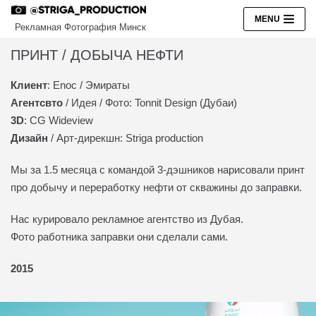
Перейти
MENU
Рекламная Фотография Минск
к
содержимому
ПРИНТ / ДОБЫЧА НЕФТИ ​
Клиент
: Enoc / Эмираты
РЕКЛАМА
Агентсвто
/ Идея / Фото: Tonnit Design (Дубаи)
ПЕРСОНАЛЬНЫЕ ФОТОСЕССИИ
3D
: CG Wideview
Дизайн
/ Арт-дирекшн: Striga production
БИЗНЕС ПОРТРЕТЫ
ART
Мы за 1.5 месяца с командой 3-дэшников
нарисовали принт
О НАС
про добычу и переработку нефти от скважины до заправки.
КОНТАКТЫ
Нас курировало рекламное агентство из Дубая.
EN
Фото работника заправки они сделали сами.
2015