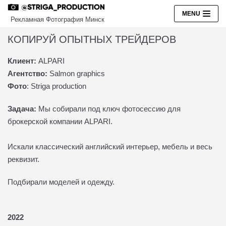
Перейти
MENU
Рекламная Фотография Минск
к
содержимому
КОПИРУЙ ОПЫТНЫХ ТРЕЙДЕРОВ
Клиент:
ALPARI
РЕКЛАМА
Агентство:
Salmon graphics
ПЕРСОНАЛЬНЫЕ ФОТОСЕССИИ
Фото
: Striga production
БИЗНЕС ПОРТРЕТЫ
Задача:
Мы собирали под ключ фотосессию для
ART
брокерской компании ALPARI.
О НАС
Искали классический английский интерьер, мебель и весь
КОНТАКТЫ
реквизит.
EN
Подбирали моделей и одежду.
2022